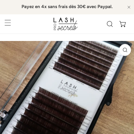
Payez en 4x sans frais dès 30€ avec Paypal.
ER AU CONTENU
P
NFORMATIONS SUR LE PRODUIT