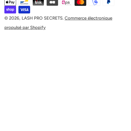
Méthodes
Y
de
payement
© 2026,
LASH PRO SECRETS
.
Commerce électronique
S
propulsé par Shopify
/
R
É
G
I
O
N