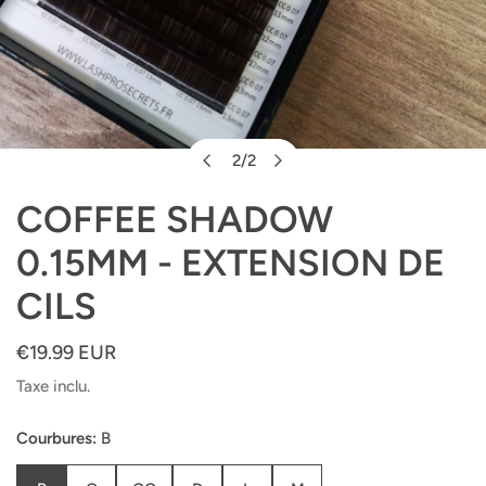
2
/
2
OUVRIR LE MÉDIA DANS LA VUE GALERIE
de
COFFEE SHADOW
0.15MM - EXTENSION DE
CILS
Prix
€19.99 EUR
habituel
Taxe inclu.
Courbures:
B