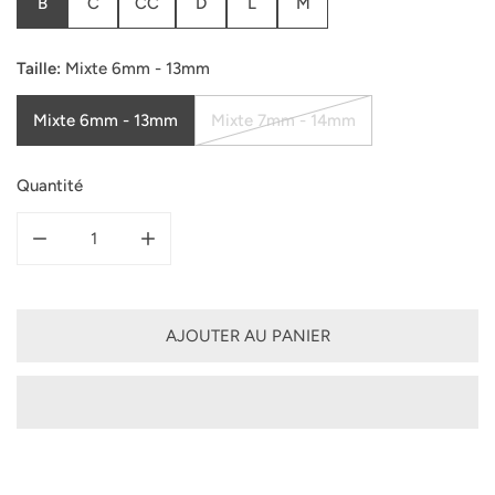
B
C
CC
D
L
M
Taille:
Mixte 6mm - 13mm
Mixte 6mm - 13mm
Mixte 7mm - 14mm
Quantité
DIMINUER LA QUANTITÉ POUR COFFEE SHADOW 0.15MM -
AUGMENTER LA QUANTITÉ POUR COFFEE SH
AJOUTER AU PANIER