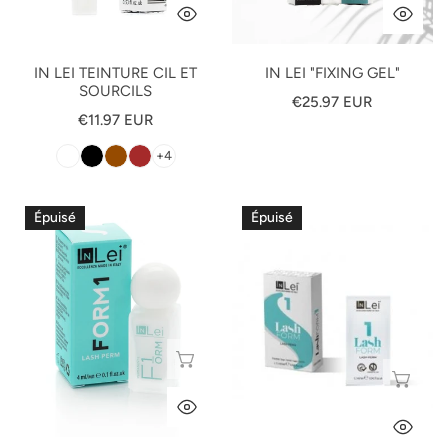
L
APERÇU RAPIDE
AP
:
IN LEI TEINTURE CIL ET
IN LEI "FIXING GEL"
SOURCILS
Prix
€25.97 EUR
Prix
€11.97 EUR
habituel
habituel
+4
In
Nouveau
Épuisé
Épuisé
Lei
In
"Form
Lei
1"
"Form
1"
Monodose
9x1,2ml
ÉPUISÉ
ÉP
APERÇU RAPIDE
AP