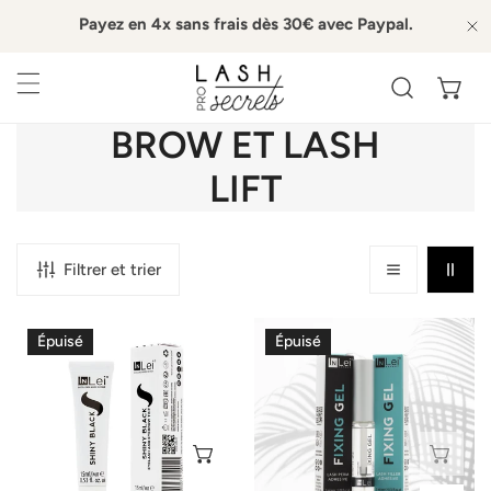
Payez en 4x sans frais dès 30€ avec Paypal.
ER AU CONTENU
P
L
BROW ET LASH
E
LIFT
R
E
Filtrer et trier
C
In
In
Épuisé
Épuisé
U
Lei
Lei
Teinture
"Fixing
E
cil
Gel"
et
I
SÉLECTIONNEZ LES OPTIONS
ÉP
sourcils