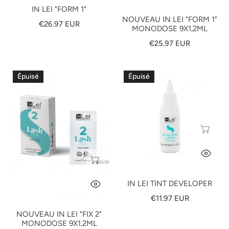
IN LEI "FORM 1"
NOUVEAU IN LEI "FORM 1"
Prix
€26.97 EUR
MONODOSE 9X1,2ML
habituel
Prix
€25.97 EUR
habituel
Nouveau
In
Épuisé
Épuisé
In
Lei
Lei
Tint
"Fix
Developer
2"
ÉP
Monodose
9x1,2ml
AP
ÉPUISÉ
IN LEI TINT DEVELOPER
APERÇU RAPIDE
Prix
€11.97 EUR
habituel
NOUVEAU IN LEI "FIX 2"
MONODOSE 9X1,2ML