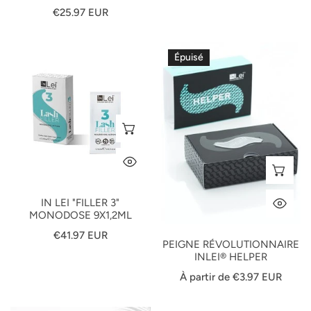
Prix
€25.97 EUR
habituel
In
Peigne
Épuisé
Lei
Révolutionnaire
"Filler
InLei®
3"
HELPER
Monodose
AJOUTER AU PANIER
9x1,2ml
APERÇU RAPIDE
SÉ
IN LEI "FILLER 3"
AP
MONODOSE 9X1,2ML
Prix
€41.97 EUR
PEIGNE RÉVOLUTIONNAIRE
habituel
INLEI® HELPER
Prix
À partir de €3.97 EUR
habituel