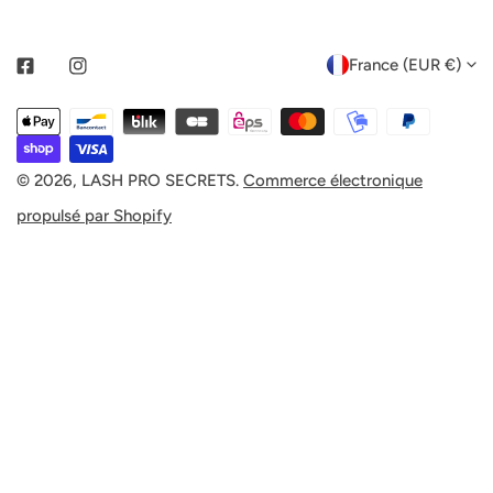
P
France (EUR €)
Facebook
Instagram
A
Méthodes
Y
de
payement
© 2026,
LASH PRO SECRETS
.
Commerce électronique
S
propulsé par Shopify
/
R
É
G
I
O