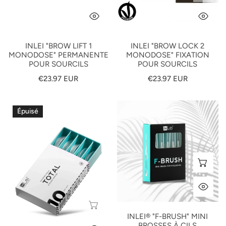
APERÇU RAPIDE
AP
INLEI "BROW LIFT 1
INLEI "BROW LOCK 2
MONODOSE" PERMANENTE
MONODOSE" FIXATION
POUR SOURCILS
POUR SOURCILS
Prix
€23.97 EUR
Prix
€23.97 EUR
habituel
habituel
In
InLei®
Épuisé
Lei
"F-
"TOTAL"
BRUSH"
silicone
Mini
curlers
Brosses
AJ
mix
À
10
Cils
AP
tailles
ÉPUISÉ
INLEI® "F-BRUSH" MINI
BROSSES À CILS