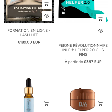
SÉLECTIONNEZ LES OPTIONS
lift
CILS
FINS
APERÇU RAPIDE
SÉ
FORMATION EN LIGNE -
AP
LASH LIFT
Prix
€189.00 EUR
PEIGNE RÉVOLUTIONNAIRE
habituel
INLEI® HELPER 2.0 CILS
FINS
Prix
À partir de €3.97 EUR
habituel
ELAN
Taille-
Brow
crayon
ELIXIR
cosmétique
-
ELAN
Professional
AJOUTER AU PANIER
AJ
Eyebrow
Concentrate