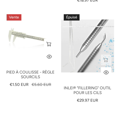
Prix
€18.97 EUR
habituel
PIED
Inlei®
Vente
Épuisé
À
"FILLERING"
COULISSE
Outil
-
Pour
RÈGLE
Les
AJOUTER AU PANIER
SOURCILS
Cils
APERÇU RAPIDE
ÉP
PIED À COULISSE - RÈGLE
AP
SOURCILS
Prix
€1.50 EUR
Prix
€5.60 EUR
INLEI® "FILLERING" OUTIL
de
habituel
POUR LES CILS
vente
Prix
€29.97 EUR
habituel
ELAN
Cartes