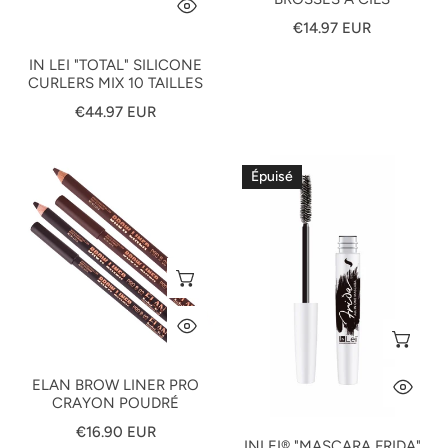
APERÇU RAPIDE
Prix
€14.97 EUR
habituel
IN LEI "TOTAL" SILICONE
CURLERS MIX 10 TAILLES
Prix
€44.97 EUR
habituel
ELAN
InLei®
Épuisé
Brow
"MASCARA
Liner
FRIDA"
Pro
Pour
crayon
Cils
SÉLECTIONNEZ LES OPTIONS
poudré
Naturels
Et
APERÇU RAPIDE
Extensions
SÉ
De
Cils
ELAN BROW LINER PRO
AP
CRAYON POUDRÉ
8ml
Prix
€16.90 EUR
INLEI® "MASCARA FRIDA"