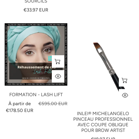
SOURCILS
habituel
Prix
€33.97 EUR
habituel
Formation
InLei®
-
MICHELANGELO
Lash
Pinceau
Lift
Professionnel
Avec
SÉLECTIONNEZ LES OPTIONS
Coupe
Oblique
APERÇU RAPIDE
Pour
AJ
Brow
Artist
FORMATION - LASH LIFT
AP
Prix
Prix
À partir de
€595.00 EUR
de
habituel
€178.50 EUR
INLEI® MICHELANGELO
vente
PINCEAU PROFESSIONNEL
AVEC COUPE OBLIQUE
POUR BROW ARTIST