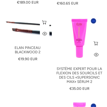
Prix
€189.00 EUR
de
habituel
€160.65 EUR
habituel
vente
ELAN
Système
AJOUTER AU PANIER
Pinceau
expert
Blackwood
pour
APERÇU RAPIDE
2
la
flexion
AJ
des
ELAN PINCEAU
sourcils
BLACKWOOD 2
AP
et
Prix
€19.90 EUR
des
habituel
cils
SYSTÈME EXPERT POUR LA
FLEXION DES SOURCILS ET
«SUPERSONIC
DES CILS «SUPERSONIC
MAX»
MAX» SÉRUM 2
Sérum
Prix
€35.00 EUR
2
habituel
Nouveau
Système