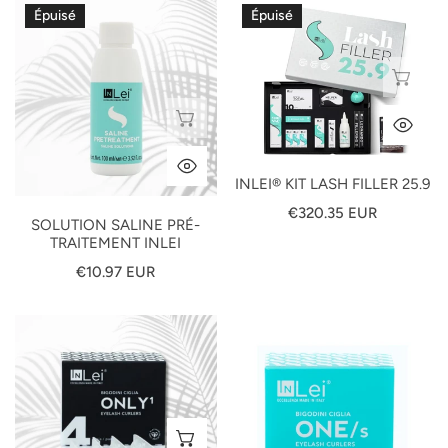
Solution
InLei®
Épuisé
Épuisé
Saline
Kit
Pré-
Lash
ÉP
traitement
Filler
Inlei
25.9
ÉPUISÉ
AP
APERÇU RAPIDE
INLEI® KIT LASH FILLER 25.9
Prix
€320.35 EUR
SOLUTION SALINE PRÉ-
habituel
TRAITEMENT INLEI
Prix
€10.97 EUR
habituel
In
Bigoudis
Lei
only
"ONLY1"
taille
silicone
unique
curlers
AJOUTER AU PANIER
mix