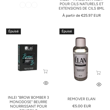
habituel
POUR CILS NATURELS ET
EXTENSIONS DE CILS 8ML
Prix
À partir de €25.97 EUR
habituel
InLei
Remover
Épuisé
Épuisé
"BROW
Elan
BOMBER
3
MONODOSE"
Beurre
Nourrissant
Pour
ÉPUISÉ
ÉP
Sourcils
APERÇU RAPIDE
AP
INLEI "BROW BOMBER 3
REMOVER ELAN
MONODOSE" BEURRE
Prix
€5.00 EUR
NOURRISSANT POUR