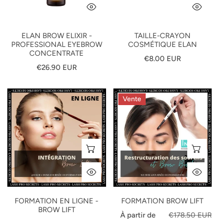
APERÇU RAPIDE
AP
ELAN BROW ELIXIR -
TAILLE-CRAYON
PROFESSIONAL EYEBROW
COSMÉTIQUE ELAN
CONCENTRATE
Prix
€8.00 EUR
Prix
€26.90 EUR
habituel
habituel
Formation
Formation
Vente
en
Brow
ligne
Lift
-
Brow
SÉLECTIONNEZ LES OPTIONS
SÉ
Lift
APERÇU RAPIDE
AP
FORMATION EN LIGNE -
FORMATION BROW LIFT
BROW LIFT
Prix
Prix
À partir de
€178.50 EUR