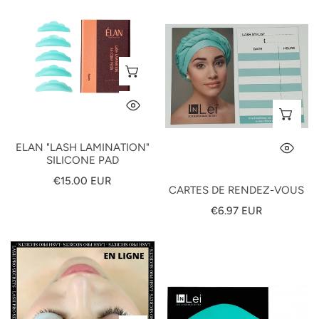
"Lash
de
Lamination"
Rendez-
silicone
Vous
pad
SÉLECTIONNEZ LES OPTIONS
APERÇU RAPIDE
AJ
ELAN "LASH LAMINATION"
AP
SILICONE PAD
Prix
€15.00 EUR
CARTES DE RENDEZ-VOUS
habituel
Prix
€6.97 EUR
habituel
Formation
PEIGNE
en
RÉVOLUTIONNAIRE
ligne
INLEI®
-
HELPER
Lash
2.0