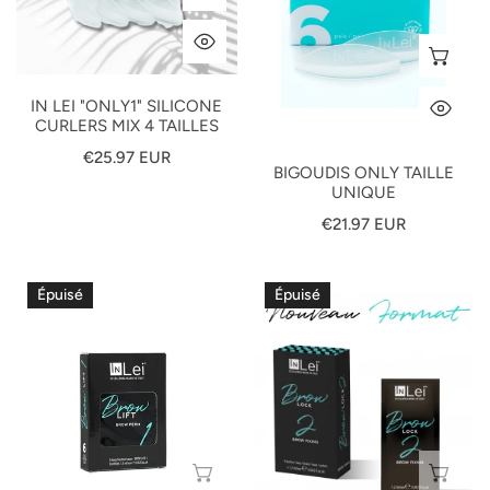
4
APERÇU RAPIDE
tailles
SÉ
IN LEI "ONLY1" SILICONE
AP
CURLERS MIX 4 TAILLES
Prix
€25.97 EUR
BIGOUDIS ONLY TAILLE
habituel
UNIQUE
Prix
€21.97 EUR
habituel
InLei
InLei
Épuisé
Épuisé
"BROW
"BROW
LIFT
LOCK
1
2
MONODOSE"
MONODOSE"
Permanente
Fixation
Pour
Pour
Sourcils
Sourcils
ÉPUISÉ
ÉP