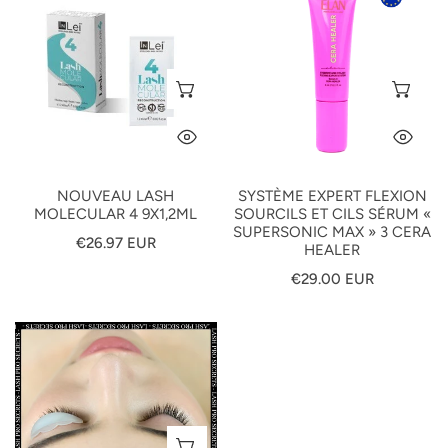
Lash
Expert
Molecular
Flexion
4
Sourcils
9x1,2ml
et
AJOUTER AU PANIER
AJ
Cils
Sérum
APERÇU RAPIDE
AP
«
SUPERSONIC
MAX
NOUVEAU LASH
SYSTÈME EXPERT FLEXION
MOLECULAR 4 9X1,2ML
SOURCILS ET CILS SÉRUM «
»
SUPERSONIC MAX » 3 CERA
3
Prix
€26.97 EUR
HEALER
CERA
habituel
Prix
€29.00 EUR
HEALER
habituel
Formation
Lash
and
Brow
lift
SÉLECTIONNEZ LES OPTIONS