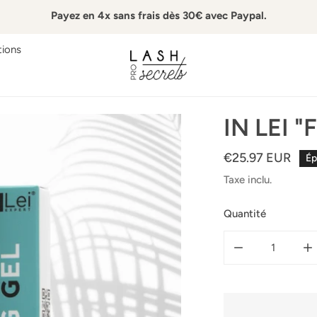
Payez en 4x sans frais dès 30€ avec Paypal.
ions
IN LEI "
Prix
€25.97 EUR
Ép
habituel
Taxe inclu.
Quantité
DIMINUER LA Q
A