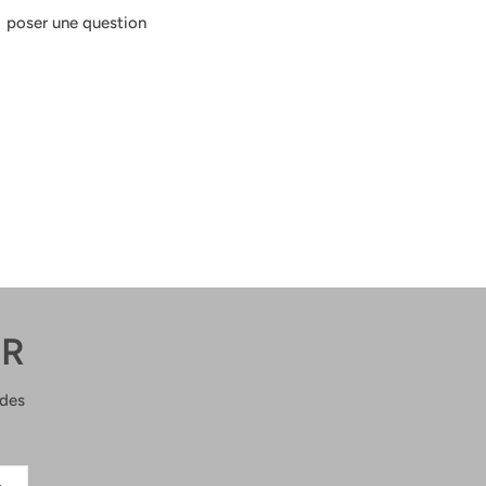
poser une question
ER
 des