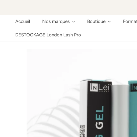
ER AU CONTENU
Accueil
Nos marques
Boutique
Format
DESTOCKAGE London Lash Pro
ER AUX INFORMATIONS SUR LE PRODUIT