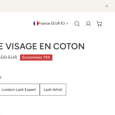
PRO
PAYS/RÉGION
France (EUR €)
Connexion
 VISAGE EN COTON
.00 EUR
Économisez
75%
l
London Lash Expert
Lash Artist