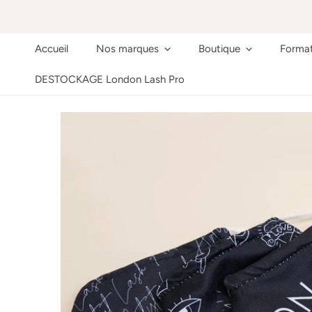
ER AU CONTENU
Accueil
Nos marques
Boutique
Format
DESTOCKAGE London Lash Pro
ER AUX INFORMATIONS SUR LE PRODUIT