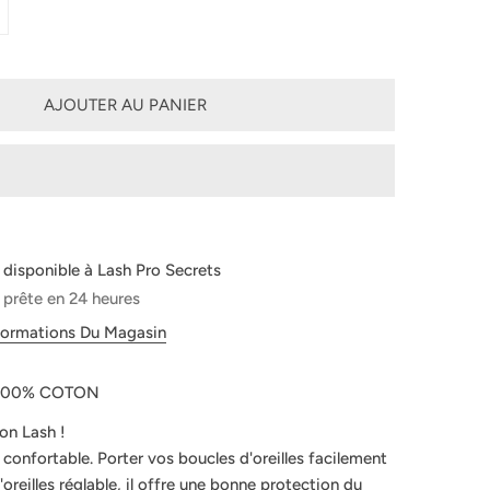
QUANTITÉ POUR MASQUE VISAGE EN COTON
UGMENTER LA QUANTITÉ POUR MASQUE VISAGE EN COTON
AJOUTER AU PANIER
 disponible à
Lash Pro Secrets
 prête en 24 heures
nformations Du Magasin
100% COTON
on Lash !
confortable. Porter vos boucles d'oreilles facilement
oreilles réglable, il offre une bonne protection du