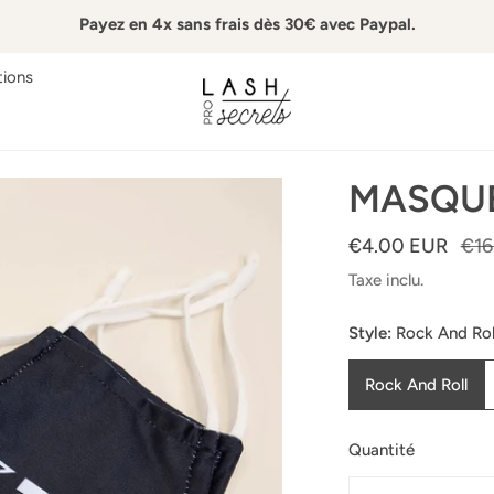
Payez en 4x sans frais dès 30€ avec Paypal.
ions
MASQUE
Prix
€4.00 EUR
Prix
€16
de
habituel
Taxe inclu.
vente
Style:
Rock And Rol
Rock And Roll
Quantité