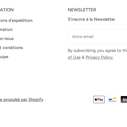
ATION
NEWSLETTER
S'inscrire à la Newsletter
ions d'expédition
mation
E-
ez-nous
mail
t conditions
By subscribing you agree to t
uipe
of Use
&
Privacy Policy.
Méthodes
 propulsé par Shopify
de
payement