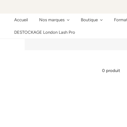
ER AU CONTENU
Accueil
Nos marques
Boutique
Format
DESTOCKAGE London Lash Pro
0 produit