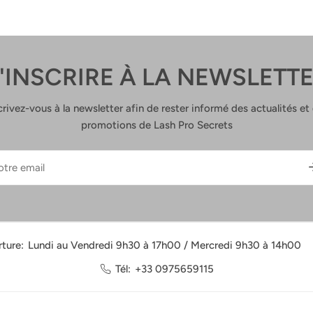
L
:
'INSCRIRE À LA NEWSLETT
crivez-vous à la newsletter afin de rester informé des actualités et
promotions de Lash Pro Secrets
l
ture:
Lundi au Vendredi 9h30 à 17h00 / Mercredi 9h30 à 14h00
Tél:
+33 0975659115