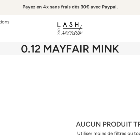
Payez en 4x sans frais dès 30€ avec Paypal.
ions
L
0.12 MAYFAIR MINK
E
R
E
C
U
E
AUCUN PRODUIT T
I
Utiliser moins de filtres ou
to