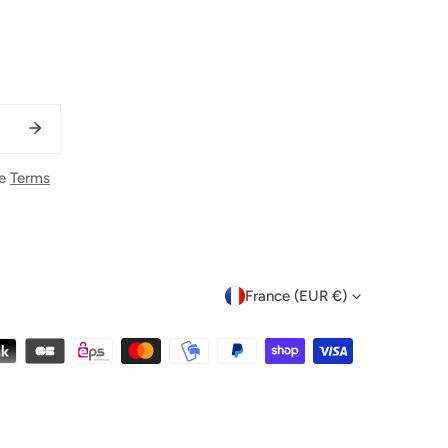
he
Terms
P
France (EUR €)
A
Y
S