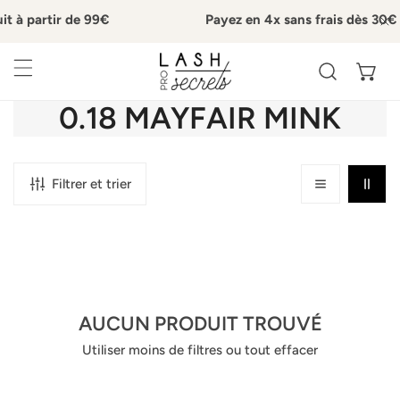
e 99€
Payez en 4x sans frais dès 30€ avec Paypal.
ER AU CONTENU
P
L
0.18 MAYFAIR MINK
E
R
Filtrer et trier
E
C
U
AUCUN PRODUIT TROUVÉ
E
Utiliser moins de filtres ou
tout effacer
I