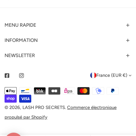
MENU RAPIDE
INFORMATION
NEWSLETTER
P
France (EUR €)
Facebook
Instagram
A
Méthodes
Y
de
payement
© 2026,
LASH PRO SECRETS
.
Commerce électronique
S
propulsé par Shopify
/