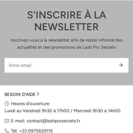
L
:
S'INSCRIRE À LA
NEWSLETTER
Inscrivez-vous à la newsletter afin de rester informé des
actualités et des promotions de Lash Pro Secrets
E-
mail
BESOIN D'AIDE ?
Heures d'ouverture:
Lundi au Vendredi 9h30 à 17h00 / Mercredi 9h30 à 14h00
E-mail:
contact@lashprosecrets.fr
Tél:
+33 0975659115